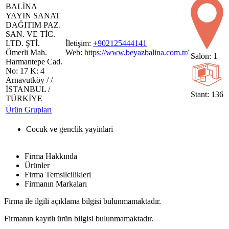
BALİNA
YAYIN SANAT
DAĞITIM PAZ.
SAN. VE TİC.
LTD. ŞTİ.
İletişim:
+902125444141
Ömerli Mah.
Web:
https://www.beyazbalina.com.tr/
Salon: 1
Harmantepe Cad.
No: 17 K: 4
Arnavutköy / /
İSTANBUL /
Stant: 136
TÜRKİYE
Ürün Grupları
Cocuk ve genclik yayinlari
Firma Hakkında
Ürünler
Firma Temsilcilikleri
Firmanın Markaları
Firma ile ilgili açıklama bilgisi bulunmamaktadır.
Firmanın kayıtlı ürün bilgisi bulunmamaktadır.