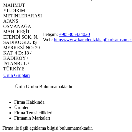
MAHMUT
YILDIRIM
METİNLERARASI
AJANS
OSMANAĞA
MAH. REŞİT
İletişim:
+905305434020
EFENDİ SOK. N.
Web:
https://www.karadenizkitapfuarisamsun.c
SADIKOĞLU İŞ
MERKEZİ NO: 29
KAT: 4 D: 18 /
KADIKÖY /
İSTANBUL /
TÜRKİYE
Ürün Grupları
Ürün Grubu Bulunmamaktadır
Firma Hakkında
Ürünler
Firma Temsilcilikleri
Firmanın Markaları
Firma ile ilgili açıklama bilgisi bulunmamaktadır.