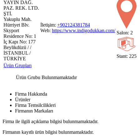
YAYIN DAĞ.
PAZ. REK. LTD.
ŞTİ.
Yakuplu Mah.
Hürriyet Blv.
İletişim:
+902124381784
Skyport
Web:
https://www.indigodukkan.com/
Salon: 2
Residence No: 1
İç Kapı No: 177
Beylikdüzü / /
İSTANBUL /
Stant: 225
TÜRKİYE
Ürün Grupları
Ürün Grubu Bulunmamaktadır
Firma Hakkında
Ürünler
Firma Temsilcilikleri
Firmanın Markaları
Firma ile ilgili açıklama bilgisi bulunmamaktadır.
Firmanın kayıtlı ürün bilgisi bulunmamaktadır.