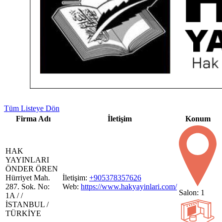
Tüm Listeye Dön
Firma Adı
İletişim
Konum
HAK
YAYINLARI
ÖNDER ÖREN
Hürriyet Mah.
İletişim:
+905378357626
287. Sok. No:
Web:
https://www.hakyayinlari.com/
Salon: 1
1A / /
İSTANBUL /
TÜRKİYE