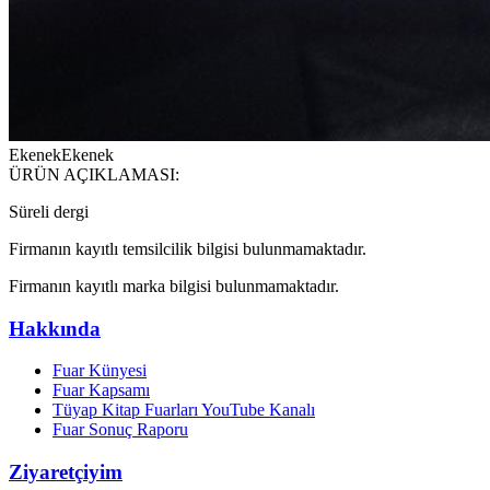
Ekenek
Ekenek
ÜRÜN AÇIKLAMASI:
Süreli dergi
Firmanın kayıtlı temsilcilik bilgisi bulunmamaktadır.
Firmanın kayıtlı marka bilgisi bulunmamaktadır.
Hakkında
Fuar Künyesi
Fuar Kapsamı
Tüyap Kitap Fuarları YouTube Kanalı
Fuar Sonuç Raporu
Ziyaretçiyim