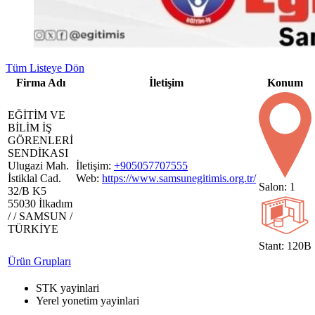
Tüm Listeye Dön
Firma Adı
İletişim
Konum
EĞİTİM VE
BİLİM İŞ
GÖRENLERİ
SENDİKASI
Ulugazi Mah.
İletişim:
+905057707555
İstiklal Cad.
Web:
https://www.samsunegitimis.org.tr/
Salon: 1
32/B K5
55030 İlkadım
/ / SAMSUN /
TÜRKİYE
Stant: 120B
Ürün Grupları
STK yayinlari
Yerel yonetim yayinlari