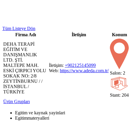
Tüm Listeye Dön
Firma Adı
İletişim
Konum
DEHA TERAPİ
EĞİTİM VE
DANIŞMANLIK
LTD. ŞTİ.
MALTEPE MAH.
İletişim:
+902125145099
ESKİ ÇIRPICI YOLU
Web:
https://www.adeda.com.tr/
Salon: 2
SOKAK NO: 2/8
ZEYTİNBURNU / /
İSTANBUL /
TÜRKİYE
Stant: 204
Ürün Grupları
Egitim ve kaynak yayinlari
Egitimmateryalleri