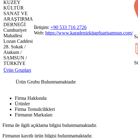
KUZEY
KÜLTÜR
SANAT VE
ARAŞTIRMA
DERNEĞİ
İletişim:
+90 533 716 2726
Cumhuriyet
Web:
https://www.karadenizkitapfuarisamsun.com/
Mahallesi
Sa
Lozan Caddesi
28. Sokak /
Atakum /
SAMSUN /
S
TÜRKİYE
Ürün Grupları
Ürün Grubu Bulunmamaktadır
Firma Hakkında
Ürünler
Firma Temsilcilikleri
Firmanın Markaları
Firma ile ilgili açıklama bilgisi bulunmamaktadır.
Firmanın kayıtlı ürün bilgisi bulunmamaktadır.