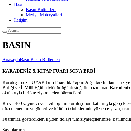
Basın
Basın Bültenleri
Medya Materyalleri
İletişim
BASIN
Anasayfa
Basın
Basın Bültenleri
KARADENİZ 5. KİTAP FUARI SONA ERDİ
Kuruluşumuz TÜYAP Tüm Fuarcılık Yapım A.Ş. tarafından Türkiye Yayınc
Birliği ve İl Milli Eğitim Müdürlüğü desteği ile hazırlanan
Karadeniz 
okullarıyla birlikte ziyaret eden öğrencilerdi.
Bu yıl 300 yayınevi ve sivil toplum kuruluşunun katılımıyla gerçekleş
düzenlenen imza günleri ve kültür etkinliklerinde yüzlerce yazar, okurl
Fuarımıza gösterdikleri ilgiden dolayı tüm ziyaretçilerimize, katılımcı
Saygılarımızla,