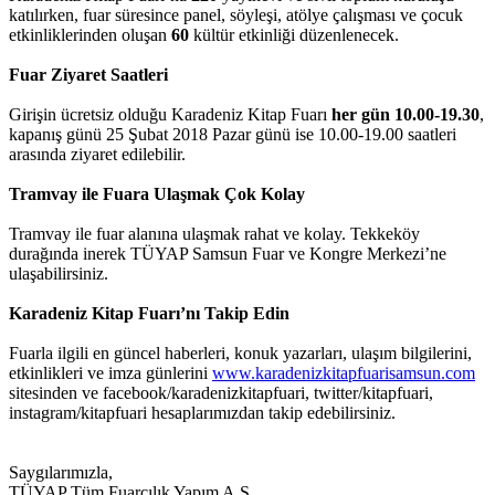
katılırken, fuar süresince panel, söyleşi, atölye çalışması ve çocuk
etkinliklerinden oluşan
60
kültür etkinliği düzenlenecek.
Fuar Ziyaret Saatleri
Girişin ücretsiz olduğu Karadeniz Kitap Fuarı
her gün 10.00-19.30
,
kapanış günü 25 Şubat 2018 Pazar günü ise 10.00-19.00 saatleri
arasında ziyaret edilebilir.
Tramvay ile Fuara Ulaşmak Çok Kolay
Tramvay ile fuar alanına ulaşmak rahat ve kolay. Tekkeköy
durağında inerek TÜYAP Samsun Fuar ve Kongre Merkezi’ne
ulaşabilirsiniz.
Karadeniz Kitap Fuarı’nı Takip Edin
Fuarla ilgili en güncel haberleri, konuk yazarları, ulaşım bilgilerini,
etkinlikleri ve imza günlerini
www.karadenizkitapfuarisamsun.com
sitesinden ve facebook/karadenizkitapfuari, twitter/kitapfuari,
instagram/kitapfuari hesaplarımızdan takip edebilirsiniz.
Saygılarımızla,
TÜYAP Tüm Fuarcılık Yapım A.Ş.