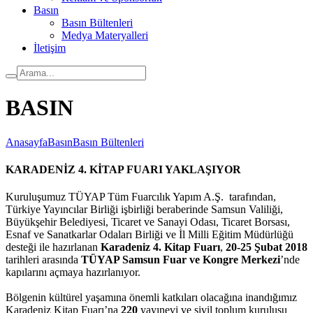
Basın
Basın Bültenleri
Medya Materyalleri
İletişim
BASIN
Anasayfa
Basın
Basın Bültenleri
KARADENİZ 4. KİTAP FUARI YAKLAŞIYOR
Kuruluşumuz TÜYAP Tüm Fuarcılık Yapım A.Ş. tarafından,
Türkiye Yayıncılar Birliği işbirliği beraberinde Samsun Valiliği,
Büyükşehir Belediyesi, Ticaret ve Sanayi Odası, Ticaret Borsası,
Esnaf ve Sanatkarlar Odaları Birliği ve İl Milli Eğitim Müdürlüğü
desteği ile hazırlanan
Karadeniz 4. Kitap Fuarı
,
20-25 Şubat 2018
tarihleri arasında
TÜYAP Samsun Fuar ve Kongre Merkezi
’nde
kapılarını açmaya hazırlanıyor.
Bölgenin kültürel yaşamına önemli katkıları olacağına inandığımız
Karadeniz Kitap Fuarı’na
220
yayınevi ve sivil toplum kuruluşu