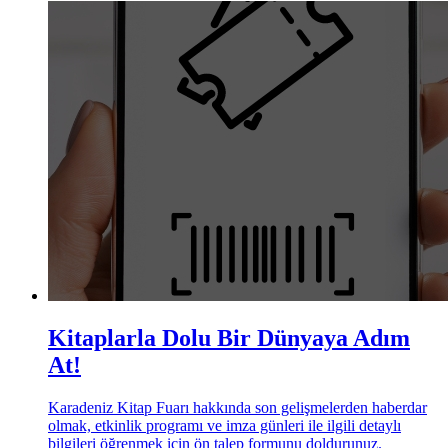
Kitaplarla Dolu Bir Dünyaya Adım
At!
Karadeniz Kitap Fuarı hakkında son gelişmelerden haberdar
olmak, etkinlik programı ve imza günleri ile ilgili detaylı
bilgileri öğrenmek için ön talep formunu doldurunuz.