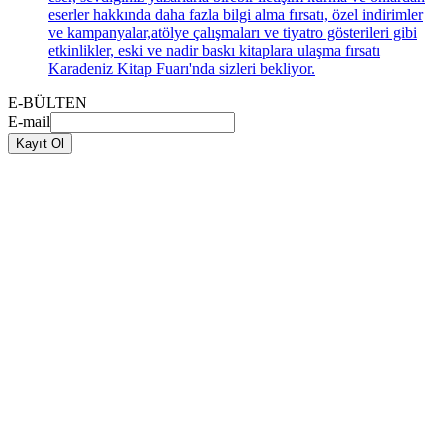
eserler hakkında daha fazla bilgi alma fırsatı, özel indirimler
ve kampanyalar,atölye çalışmaları ve tiyatro gösterileri gibi
etkinlikler, eski ve nadir baskı kitaplara ulaşma fırsatı
Karadeniz Kitap Fuarı'nda sizleri bekliyor.
E-BÜLTEN
E-mail
Kayıt Ol